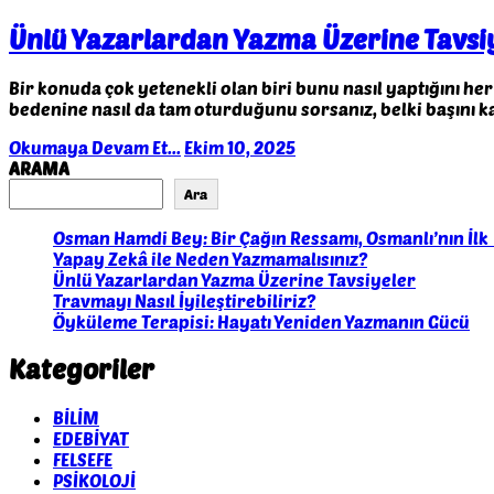
Ünlü Yazarlardan Yazma Üzerine Tavsi
Bir konuda çok yetenekli olan biri bunu nasıl yaptığını her
bedenine nasıl da tam oturduğunu sorsanız, belki başını k
Okumaya Devam Et...
Ekim 10, 2025
ARAMA
Ara
Osman Hamdi Bey: Bir Çağın Ressamı, Osmanlı’nın İlk 
Yapay Zekâ ile Neden Yazmamalısınız?
Ünlü Yazarlardan Yazma Üzerine Tavsiyeler
Travmayı Nasıl İyileştirebiliriz?
Öyküleme Terapisi: Hayatı Yeniden Yazmanın Gücü
Kategoriler
BİLİM
EDEBİYAT
FELSEFE
PSİKOLOJİ