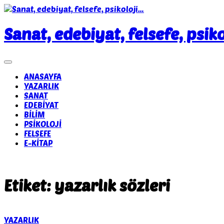
Skip
to
content
Sanat, edebiyat, felsefe, psik
ANASAYFA
YAZARLIK
SANAT
EDEBİYAT
BİLİM
PSİKOLOJİ
FELSEFE
E-KİTAP
Etiket:
yazarlık sözleri
YAZARLIK