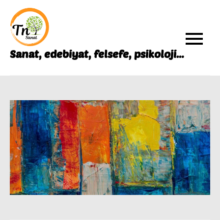
Skip
to
content
Sanat, edebiyat, felsefe, psikoloji…