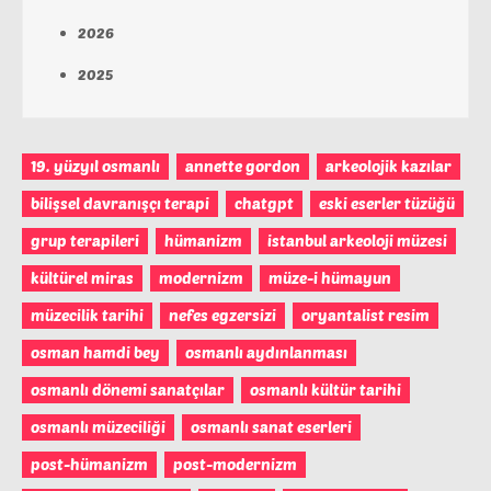
2026
2025
19. yüzyıl osmanlı
annette gordon
arkeolojik kazılar
bilişsel davranışçı terapi
chatgpt
eski eserler tüzüğü
grup terapileri
hümanizm
istanbul arkeoloji müzesi
kültürel miras
modernizm
müze-i hümayun
müzecilik tarihi
nefes egzersizi
oryantalist resim
osman hamdi bey
osmanlı aydınlanması
osmanlı dönemi sanatçılar
osmanlı kültür tarihi
osmanlı müzeciliği
osmanlı sanat eserleri
post-hümanizm
post-modernizm