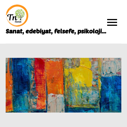
Skip
to
content
Sanat, edebiyat, felsefe, psikoloji…