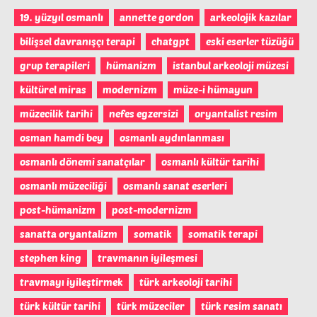
19. yüzyıl osmanlı
annette gordon
arkeolojik kazılar
bilişsel davranışçı terapi
chatgpt
eski eserler tüzüğü
grup terapileri
hümanizm
istanbul arkeoloji müzesi
kültürel miras
modernizm
müze-i hümayun
müzecilik tarihi
nefes egzersizi
oryantalist resim
osman hamdi bey
osmanlı aydınlanması
osmanlı dönemi sanatçılar
osmanlı kültür tarihi
osmanlı müzeciliği
osmanlı sanat eserleri
post-hümanizm
post-modernizm
sanatta oryantalizm
somatik
somatik terapi
stephen king
travmanın iyileşmesi
travmayı iyileştirmek
türk arkeoloji tarihi
türk kültür tarihi
türk müzeciler
türk resim sanatı