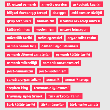
19. yüzyıl osmanlı
annette gordon
arkeolojik kazılar
bilişsel davranışçı terapi
chatgpt
eski eserler tüzüğü
grup terapileri
hümanizm
istanbul arkeoloji müzesi
kültürel miras
modernizm
müze-i hümayun
müzecilik tarihi
nefes egzersizi
oryantalist resim
osman hamdi bey
osmanlı aydınlanması
osmanlı dönemi sanatçılar
osmanlı kültür tarihi
osmanlı müzeciliği
osmanlı sanat eserleri
post-hümanizm
post-modernizm
sanatta oryantalizm
somatik
somatik terapi
stephen king
travmanın iyileşmesi
travmayı iyileştirmek
türk arkeoloji tarihi
türk kültür tarihi
türk müzeciler
türk resim sanatı