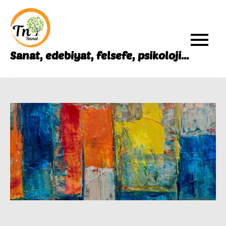
Skip
to
content
Sanat, edebiyat, felsefe, psikoloji…