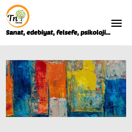
Skip
to
content
Sanat, edebiyat, felsefe, psikoloji…