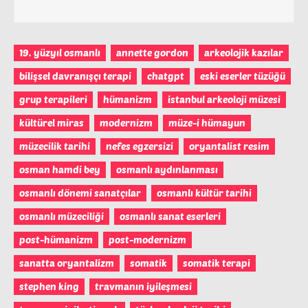
19. yüzyıl osmanlı
annette gordon
arkeolojik kazılar
bilişsel davranışçı terapi
chatgpt
eski eserler tüzüğü
grup terapileri
hümanizm
istanbul arkeoloji müzesi
kültürel miras
modernizm
müze-i hümayun
müzecilik tarihi
nefes egzersizi
oryantalist resim
osman hamdi bey
osmanlı aydınlanması
osmanlı dönemi sanatçılar
osmanlı kültür tarihi
osmanlı müzeciliği
osmanlı sanat eserleri
post-hümanizm
post-modernizm
sanatta oryantalizm
somatik
somatik terapi
stephen king
travmanın iyileşmesi